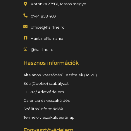
Koronka 275B1, Maros megye
0744 858 469
office@hairline.ro
HairLineRomania
@hairline.ro
Hasznos információk
Általános Szerződési Feltételek (ÁSZF)
Süti (Cookie) szabályzat
GDPR / Adatvédelem
Garancia és visszaküldés
Szállítási információk
Termék-visszaküldési űrlap
Fogyasztóvédelem