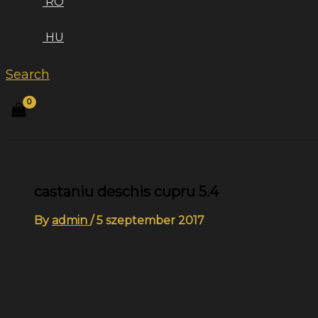
RO
HU
Search
castaniu deschis cupru 5.4
By
admin
/
5 szeptember 2017