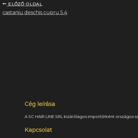
ELŐZŐ OLDAL
castaniu deschis cupru 5.4
Cég leírása
A SC HAIR LINE SRL kizárólagos importőrként országos szi
Kapcsolat