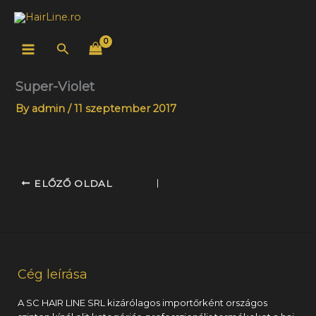
Skip
to
content
Search
Super-Violet
By
admin
/
11 szeptember 2017
ELŐZŐ OLDAL
Cég leírása
A SC HAIR LINE SRL kizárólagos importőrként országos