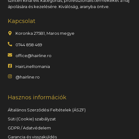
szinten kínál elit kategóriás, professzionális termékeket a haj
ápolására és kezelésére. Kiválóság, aranyba öntve.
Kapcsolat
Koronka 275B1, Maros megye
0744 858 469
office@hairline.ro
HairLineRomania
@hairline.ro
Hasznos információk
Általános Szerződési Feltételek (ÁSZF)
Süti (Cookie) szabályzat
GDPR / Adatvédelem
Garancia és visszaküldés