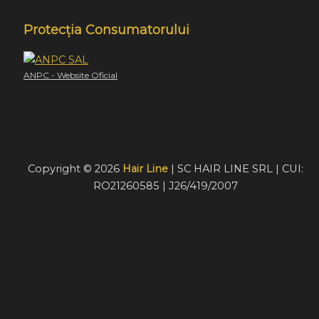
Protecția Consumatorului
ANPC - Website Oficial
Copyright © 2026
Hair Line
| SC HAIR LINE SRL | CUI:
RO21260585 | J26/419/2007
Acest website foloseste cookie-uri pentru a furniza
vizitatorilor o experiență mult mai bună de navigare. În cazu
în care alegeți să continuați să utilizați website-ul nostru,