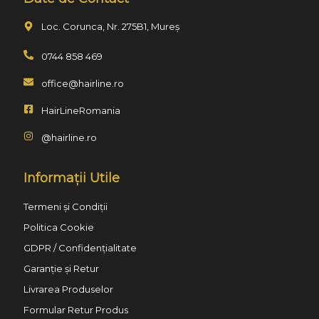
Loc. Corunca, Nr. 275B1, Mureș
0744 858 469
office@hairline.ro
HairLineRomania
@hairline.ro
Informații Utile
Termeni și Condiții
Politica Cookie
GDPR / Confidențialitate
Garanție și Retur
Livrarea Produselor
Formular Retur Produs