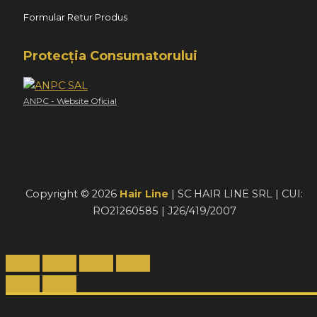
Formular Retur Produs
Protecția Consumatorului
ANPC - Website Oficial
Copyright © 2026
Hair Line
| SC HAIR LINE SRL | CUI:
RO21260585 | J26/419/2007
Acest website foloseste cookie-uri pentru a furniza