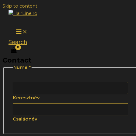
Skip to content
Search
Contact
Nume
*
Keresztnév
Családnév