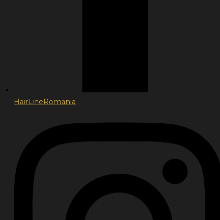
HairLineRomania