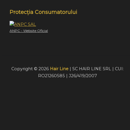
Protecția Consumatorului
ANPC - Website Oficial
Copyright © 2026
Hair Line
| SC HAIR LINE SRL | CUI:
RO21260585 | J26/419/2007
Acest website foloseste cookie-uri pentru a furniza
vizitatorilor o experiență mult mai bună de navigare. În cazu
în care alegeți să continuați să utilizați website-ul nostru,