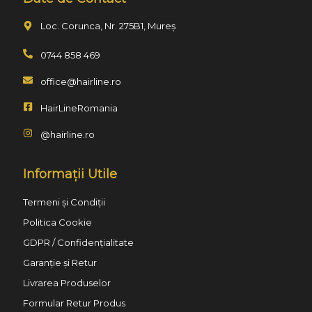
Loc. Corunca, Nr. 275B1, Mureș
0744 858 469
office@hairline.ro
HairLineRomania
@hairline.ro
Informații Utile
Termeni și Condiții
Politica Cookie
GDPR / Confidențialitate
Garanție și Retur
Livrarea Produselor
Formular Retur Produs