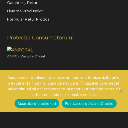
Garanție și Retur
Livrarea Produselor
Formular Retur Produs
Protecția Consumatorului
ANPC - Website Oficial
Acest website foloseste cookie-uri pentru a furniza vizitatorilor
o experiență mult mai bună de navigare. În cazul în care alegeți
să continuați să utilizați website-ul nostru, sunteți de acord cu
Copyright © 2026
Hair Line
| SC HAIR LINE SRL | CUI:
utilizarea modulelor noastre cookie.
RO21260585 | J26/419/2007
Acceptare cookie-uri
Politica de utilizare Cookie