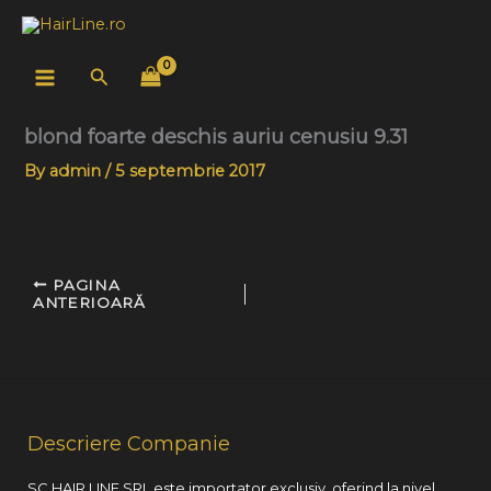
Skip
to
content
Search
blond foarte deschis auriu cenusiu 9.31
By
admin
/
5 septembrie 2017
PAGINA
ANTERIOARĂ
Descriere Companie
SC HAIR LINE SRL este importator exclusiv, oferind la nivel