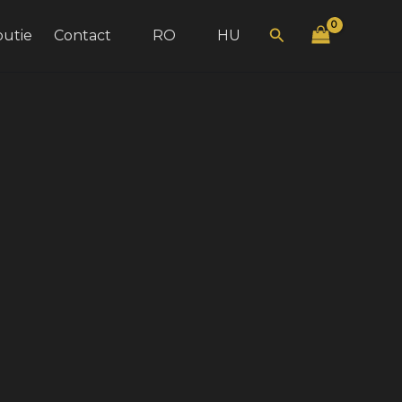
Search
butie
Contact
RO
HU