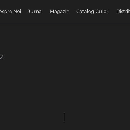
espre Noi
Jurnal
Magazin
Catalog Culori
Distri
22