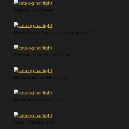
Castaniu cupru 4.4
Blond foarte deschis cupru auriu 9.43
Castaniu deschis cupru 5.4
Blond aramiu intens 7.44
Blond inchis cupru 6.4
Rosu inflacarat 8.44