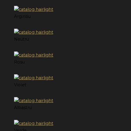
Argintiu
Neutru
Rosu
Violet
Albastru
Verde