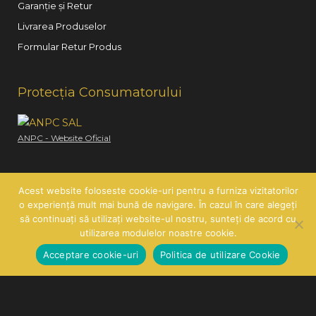
Garanție și Retur
Livrarea Produselor
Formular Retur Produs
Protecția Consumatorului
ANPC - Website Oficial
Acest website foloseste cookie-uri pentru a furniza vizitatorilor
o experiență mult mai bună de navigare. În cazul în care alegeți
să continuați să utilizați website-ul nostru, sunteți de acord cu
Copyright © 2026
Hair Line
| SC HAIR LINE SRL | CUI:
utilizarea modulelor noastre cookie.
RO21260585 | J26/419/2007
Acceptare cookie-uri
Politica de utilizare Cookie