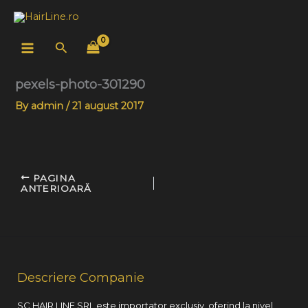
Skip
to
content
Search
pexels-photo-301290
By
admin
/
21 august 2017
PAGINA
ANTERIOARĂ
Descriere Companie
SC HAIR LINE SRL este importator exclusiv, oferind la nivel