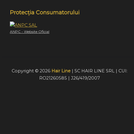
Protecția Consumatorului
ANPC - Website Oficial
Copyright © 2026
Hair Line
| SC HAIR LINE SRL | CUI:
RO21260585 | J26/419/2007
Acest website foloseste cookie-uri pentru a furniza
vizitatorilor o experiență mult mai bună de navigare. În cazu
în care alegeți să continuați să utilizați website-ul nostru,