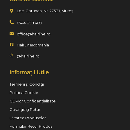
Loc. Corunca, Nr. 275B1, Mureș
0744 858 469
office@hairline.ro
HairLineRomania
@hairline.ro
Informații Utile
Termeni și Condiții
Politica Cookie
GDPR / Confidențialitate
Garanție și Retur
Livrarea Produselor
Formular Retur Produs