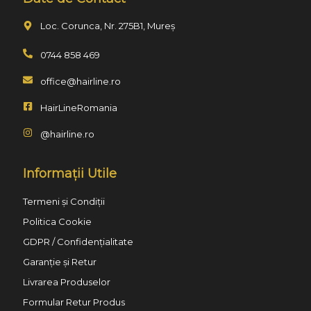
Loc. Corunca, Nr. 275B1, Mureș
0744 858 469
office@hairline.ro
HairLineRomania
@hairline.ro
Informații Utile
Termeni și Condiții
Politica Cookie
GDPR / Confidențialitate
Garanție și Retur
Livrarea Produselor
Formular Retur Produs