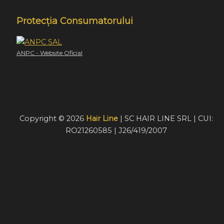
Protecția Consumatorului
ANPC - Website Oficial
Copyright © 2026
Hair Line
| SC HAIR LINE SRL | CUI:
RO21260585 | J26/419/2007
Acest website foloseste cookie-uri pentru a furniza
vizitatorilor o experiență mult mai bună de navigare. În cazu
în care alegeți să continuați să utilizați website-ul nostru,