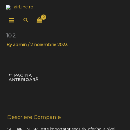
Skip
to
content
Search
10.2
By
admin
/
2 noiembrie 2023
PAGINA
ANTERIOARĂ
Descriere Companie
SC HAIR LINE SRL este importator exclusiv, oferind la nivel