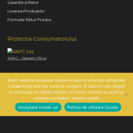
Garanție și Retur
Livrarea Produselor
Formular Retur Produs
Protecția Consumatorului
ANPC - Website Oficial
Acest website foloseste cookie-uri pentru a furniza vizitatorilor
o experiență mult mai bună de navigare. În cazul în care alegeți
să continuați să utilizați website-ul nostru, sunteți de acord cu
Copyright © 2026
Hair Line
| SC HAIR LINE SRL | CUI:
utilizarea modulelor noastre cookie.
RO21260585 | J26/419/2007
Acceptare cookie-uri
Politica de utilizare Cookie