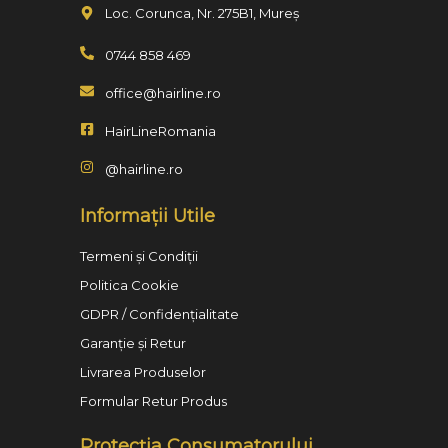
Loc. Corunca, Nr. 275B1, Mureș
0744 858 469
office@hairline.ro
HairLineRomania
@hairline.ro
Informații Utile
Termeni și Condiții
Politica Cookie
GDPR / Confidențialitate
Garanție și Retur
Livrarea Produselor
Formular Retur Produs
Protecția Consumatorului