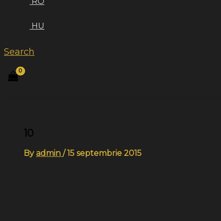
RO
HU
Search
10
By
admin
/
15 septembrie 2015