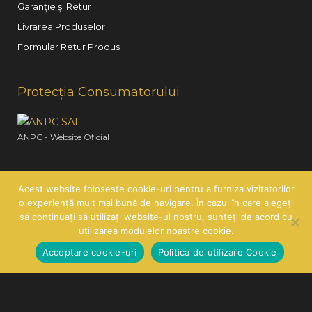
Garanție și Retur
Livrarea Produselor
Formular Retur Produs
Protecția Consumatorului
ANPC - Website Oficial
Acest website foloseste cookie-uri pentru a furniza vizitatorilor
o experiență mult mai bună de navigare. În cazul în care alegeți
să continuați să utilizați website-ul nostru, sunteți de acord cu
Copyright © 2026
Hair Line
| SC HAIR LINE SRL | CUI:
utilizarea modulelor noastre cookie.
RO21260585 | J26/419/2007
Acceptare cookie-uri
Politica de utilizare Cookie