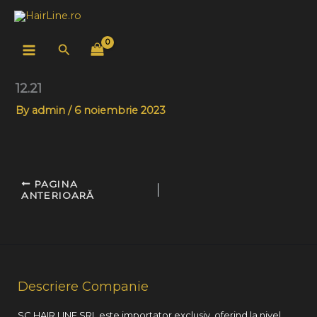
Skip
to
content
Search
12.21
By
admin
/
6 noiembrie 2023
PAGINA
ANTERIOARĂ
Descriere Companie
SC HAIR LINE SRL este importator exclusiv, oferind la nivel