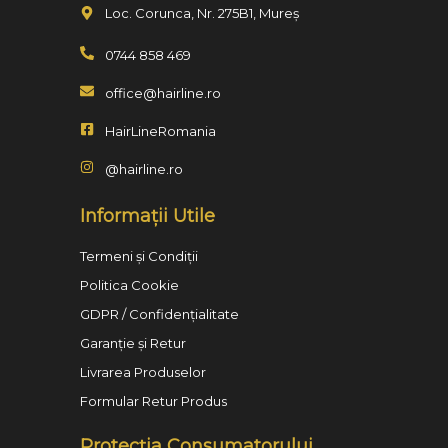
Loc. Corunca, Nr. 275B1, Mureș
0744 858 469
office@hairline.ro
HairLineRomania
@hairline.ro
Informații Utile
Termeni și Condiții
Politica Cookie
GDPR / Confidențialitate
Garanție și Retur
Livrarea Produselor
Formular Retur Produs
Protecția Consumatorului