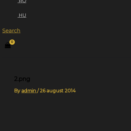
RO
HU
Search
2.png
By
admin
/
26 august 2014