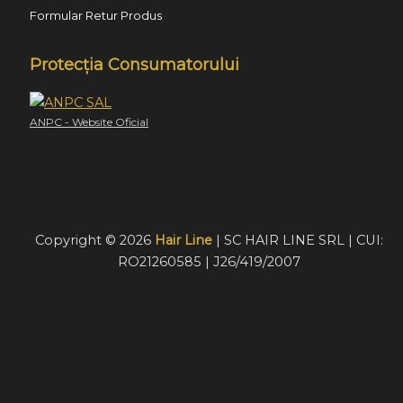
Formular Retur Produs
Protecția Consumatorului
ANPC - Website Oficial
Copyright © 2026
Hair Line
| SC HAIR LINE SRL | CUI:
RO21260585 | J26/419/2007
Acest website foloseste cookie-uri pentru a furniza
vizitatorilor o experiență mult mai bună de navigare. În cazu