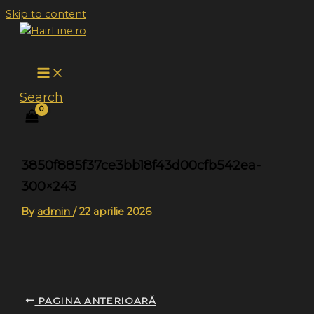
Skip to content
Search
3850f885f37ce3bb18f43d00cfb542ea-
300×243
By
admin
/
22 aprilie 2026
PAGINA ANTERIOARĂ