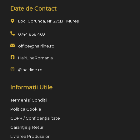
Date de Contact
Loc. Corunca, Nr. 275B1, Mureș
0744 858 469
office@hairline.ro
HairLineRomania
@hairline.ro
Informații Utile
Termeni și Condiții
Politica Cookie
GDPR / Confidențialitate
Garanție și Retur
Livrarea Produselor