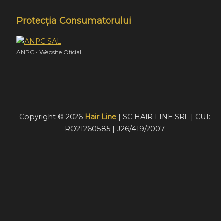
Protecția Consumatorului
ANPC - Website Oficial
Copyright © 2026
Hair Line
| SC HAIR LINE SRL | CUI:
RO21260585 | J26/419/2007
Acest website foloseste cookie-uri pentru a furniza
vizitatorilor o experiență mult mai bună de navigare. În cazu
în care alegeți să continuați să utilizați website-ul nostru,