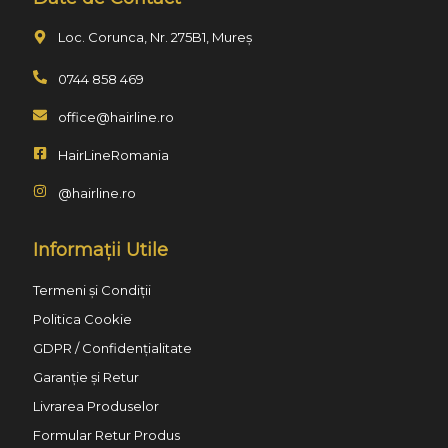
Loc. Corunca, Nr. 275B1, Mureș
0744 858 469
office@hairline.ro
HairLineRomania
@hairline.ro
Informații Utile
Termeni și Condiții
Politica Cookie
GDPR / Confidențialitate
Garanție și Retur
Livrarea Produselor
Formular Retur Produs