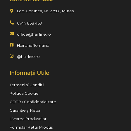
Loc. Corunca, Nr. 275B1, Mureș
0744 858 469
office@hairline.ro
HairLineRomania
@hairline.ro
Informații Utile
Termeni și Condiții
Politica Cookie
GDPR / Confidențialitate
Garanție și Retur
Livrarea Produselor
Formular Retur Produs