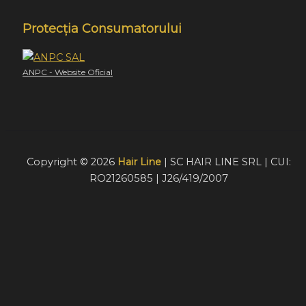
Protecția Consumatorului
ANPC - Website Oficial
Copyright © 2026
Hair Line
| SC HAIR LINE SRL | CUI:
RO21260585 | J26/419/2007
Acest website foloseste cookie-uri pentru a furniza
vizitatorilor o experiență mult mai bună de navigare. În cazu
în care alegeți să continuați să utilizați website-ul nostru,