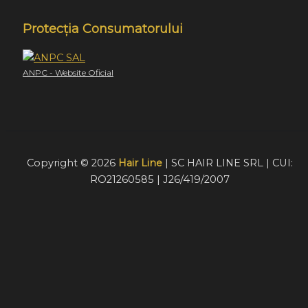
Protecția Consumatorului
ANPC - Website Oficial
Copyright © 2026
Hair Line
| SC HAIR LINE SRL | CUI:
RO21260585 | J26/419/2007
Acest website foloseste cookie-uri pentru a furniza
vizitatorilor o experiență mult mai bună de navigare. În cazu
în care alegeți să continuați să utilizați website-ul nostru,