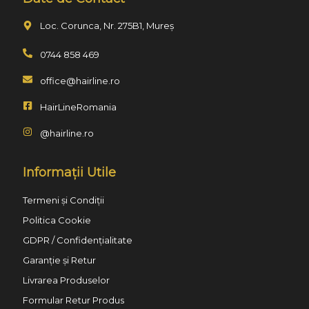
Loc. Corunca, Nr. 275B1, Mureș
0744 858 469
office@hairline.ro
HairLineRomania
@hairline.ro
Informații Utile
Termeni și Condiții
Politica Cookie
GDPR / Confidențialitate
Garanție și Retur
Livrarea Produselor
Formular Retur Produs