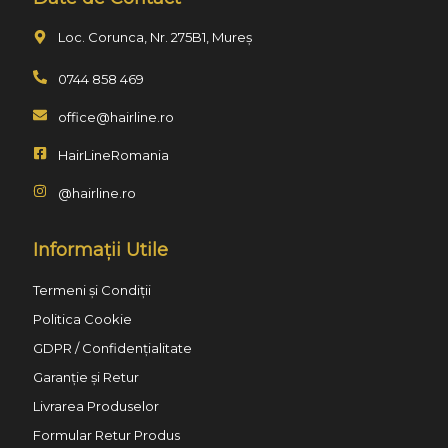
Loc. Corunca, Nr. 275B1, Mureș
0744 858 469
office@hairline.ro
HairLineRomania
@hairline.ro
Informații Utile
Termeni și Condiții
Politica Cookie
GDPR / Confidențialitate
Garanție și Retur
Livrarea Produselor
Formular Retur Produs