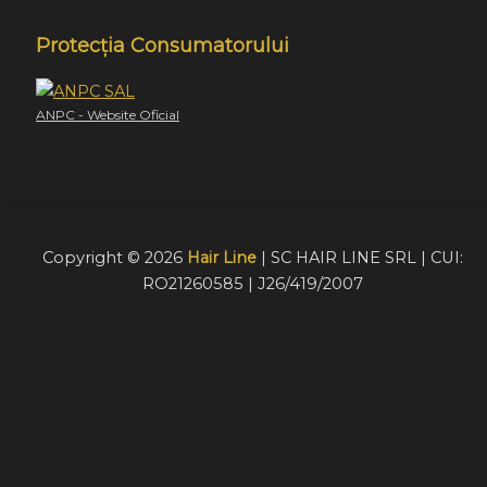
Protecția Consumatorului
ANPC - Website Oficial
Copyright © 2026
Hair Line
| SC HAIR LINE SRL | CUI:
RO21260585 | J26/419/2007
Acest website foloseste cookie-uri pentru a furniza
vizitatorilor o experiență mult mai bună de navigare. În cazu
în care alegeți să continuați să utilizați website-ul nostru,