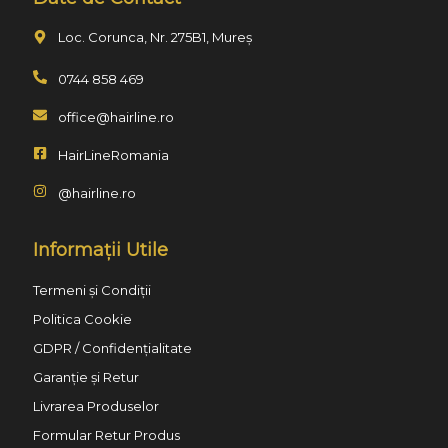
Loc. Corunca, Nr. 275B1, Mureș
0744 858 469
office@hairline.ro
HairLineRomania
@hairline.ro
Informații Utile
Termeni și Condiții
Politica Cookie
GDPR / Confidențialitate
Garanție și Retur
Livrarea Produselor
Formular Retur Produs