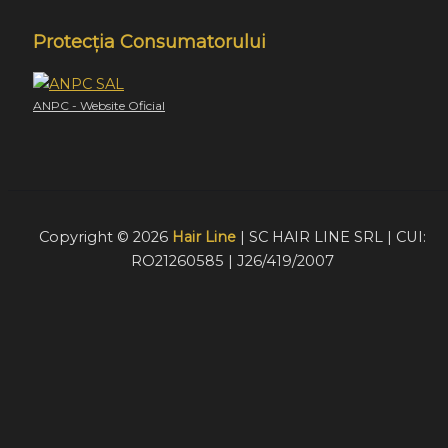
Protecția Consumatorului
ANPC - Website Oficial
Copyright © 2026
Hair Line
| SC HAIR LINE SRL | CUI:
RO21260585 | J26/419/2007
Acest website foloseste cookie-uri pentru a furniza
vizitatorilor o experiență mult mai bună de navigare. În cazu
în care alegeți să continuați să utilizați website-ul nostru,