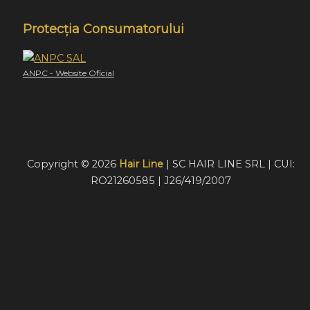
Protecția Consumatorului
ANPC - Website Oficial
Copyright © 2026
Hair Line
| SC HAIR LINE SRL | CUI:
RO21260585 | J26/419/2007
Acest website foloseste cookie-uri pentru a furniza
vizitatorilor o experiență mult mai bună de navigare. În cazu
în care alegeți să continuați să utilizați website-ul nostru,