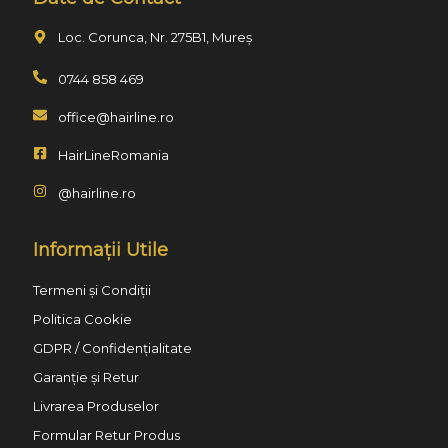
Loc. Corunca, Nr. 275B1, Mureș
0744 858 469
office@hairline.ro
HairLineRomania
@hairline.ro
Informații Utile
Termeni și Condiții
Politica Cookie
GDPR / Confidențialitate
Garanție și Retur
Livrarea Produselor
Formular Retur Produs