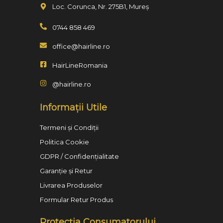
Loc. Corunca, Nr. 275B1, Mureș
0744 858 469
office@hairline.ro
HairLineRomania
@hairline.ro
Informații Utile
Termeni și Condiții
Politica Cookie
GDPR / Confidențialitate
Garanție și Retur
Livrarea Produselor
Formular Retur Produs
Protecția Consumatorului