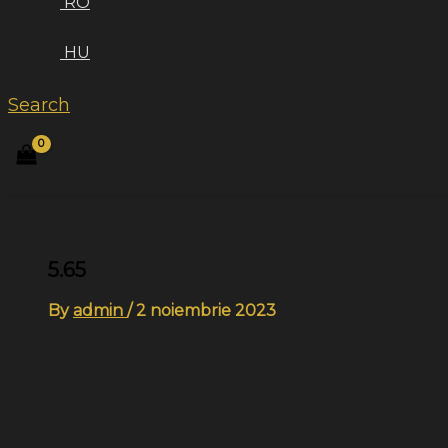
RO
HU
Search
5.65
By
admin
/
2 noiembrie 2023