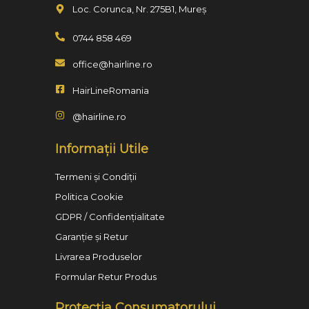
Loc. Corunca, Nr. 275B1, Mureș
0744 858 469
office@hairline.ro
HairLineRomania
@hairline.ro
Informații Utile
Termeni și Condiții
Politica Cookie
GDPR / Confidențialitate
Garanție și Retur
Livrarea Produselor
Formular Retur Produs
Protecția Consumatorului