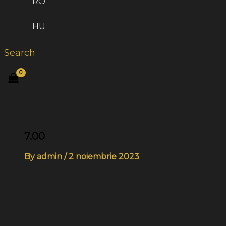
RO
HU
Search
7.00
By
admin
/
2 noiembrie 2023