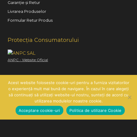
Garanție și Retur
Livrarea Produselor
Formular Retur Produs
Protecția Consumatorului
ANPC - Website Oficial
Acest website foloseste cookie-uri pentru a furniza vizitatorilor
o experiență mult mai bună de navigare. În cazul în care alegeți
să continuați să utilizați website-ul nostru, sunteți de acord cu
Copyright © 2026
Hair Line
| SC HAIR LINE SRL | CUI:
utilizarea modulelor noastre cookie.
RO21260585 | J26/419/2007
Acceptare cookie-uri
Politica de utilizare Cookie