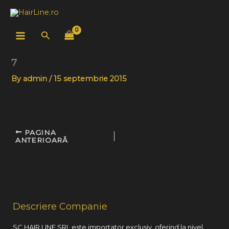
Skip
to
content
Search
7
By
admin
/
15 septembrie 2015
PAGINA
ANTERIOARĂ
Descriere Companie
SC HAIR LINE SRL este importator exclusiv, oferind la nivel