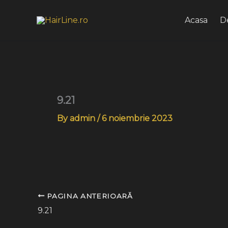
Skip
to
Acasa
D
content
9.21
By
admin
/
6 noiembrie 2023
PAGINA ANTERIOARĂ
9.21