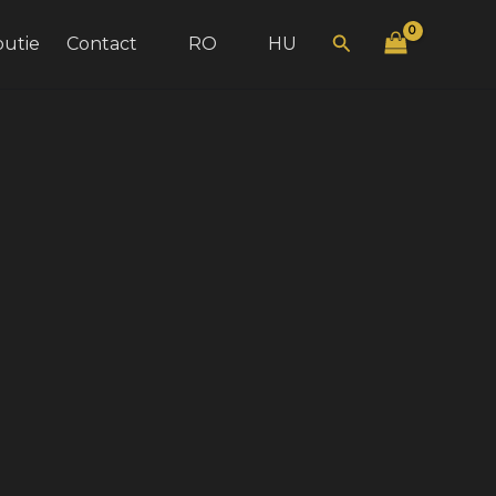
Search
butie
Contact
RO
HU