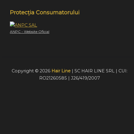
Protecția Consumatorului
ANPC - Website Oficial
Copyright © 2026
Hair Line
| SC HAIR LINE SRL | CUI:
RO21260585 | J26/419/2007
Acest website foloseste cookie-uri pentru a furniza
vizitatorilor o experiență mult mai bună de navigare. În cazu
în care alegeți să continuați să utilizați website-ul nostru,