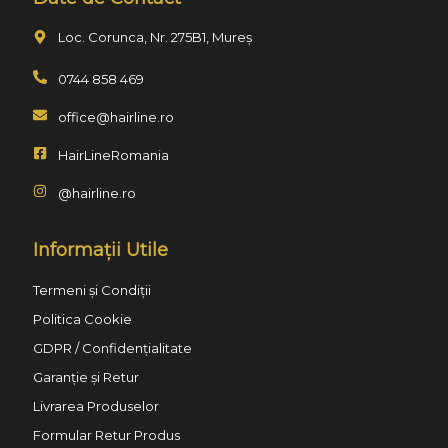
Loc. Corunca, Nr. 275B1, Mureș
0744 858 469
office@hairline.ro
HairLineRomania
@hairline.ro
Informații Utile
Termeni și Condiții
Politica Cookie
GDPR / Confidențialitate
Garanție și Retur
Livrarea Produselor
Formular Retur Produs