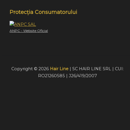
Protecția Consumatorului
ANPC - Website Oficial
Copyright © 2026
Hair Line
| SC HAIR LINE SRL | CUI:
RO21260585 | J26/419/2007
Acest website foloseste cookie-uri pentru a furniza
vizitatorilor o experiență mult mai bună de navigare. În cazu
în care alegeți să continuați să utilizați website-ul nostru,