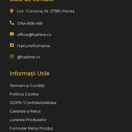
Loc. Corunca, Nr. 275B1, Mureș
0744 858 469
office@hairline.ro
HairLineRomania
@hairline.ro
Informații Utile
Termeni și Condiții
Politica Cookie
GDPR / Confidențialitate
Garanție și Retur
Livrarea Produselor
Formular Retur Produs