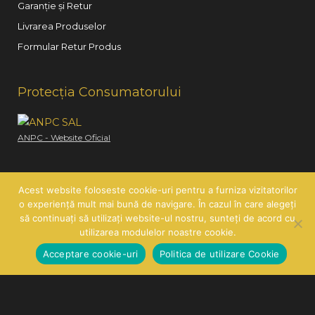
Garanție și Retur
Livrarea Produselor
Formular Retur Produs
Protecția Consumatorului
ANPC - Website Oficial
Acest website foloseste cookie-uri pentru a furniza vizitatorilor
o experiență mult mai bună de navigare. În cazul în care alegeți
să continuați să utilizați website-ul nostru, sunteți de acord cu
Copyright © 2026
Hair Line
| SC HAIR LINE SRL | CUI:
utilizarea modulelor noastre cookie.
RO21260585 | J26/419/2007
Acceptare cookie-uri
Politica de utilizare Cookie