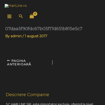
Skip
to
content
Search
07daa5f90fdc67b05f17d651b815e5c7
By
admin
/
1 august 2017
PAGINA
ANTERIOARĂ
Descriere Companie
SC HAIR LINE SRL este importator exclusiv, oferind la nivel