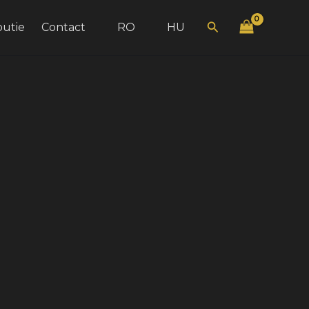
Search
butie
Contact
RO
HU