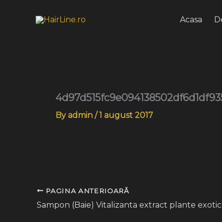
Skip
to
Acasa
D
content
4d97d515fc9e094138502df6d1df93
By
admin
/
1 august 2017
PAGINA ANTERIOARĂ