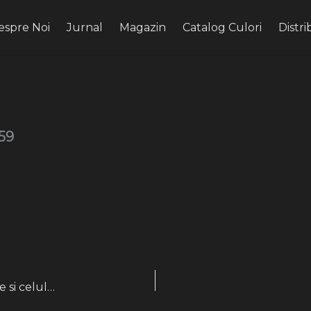
espre Noi
Jurnal
Magazin
Catalog Culori
Distri
59
Sampon (Baie) Vitalizanta extract plante exotice si celule stem