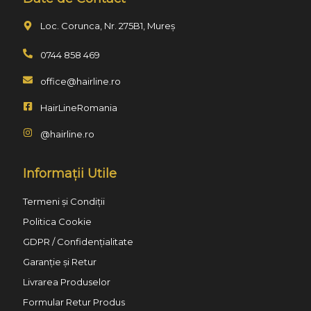
Loc. Corunca, Nr. 275B1, Mureș
0744 858 469
office@hairline.ro
HairLineRomania
@hairline.ro
Informații Utile
Termeni și Condiții
Politica Cookie
GDPR / Confidențialitate
Garanție și Retur
Livrarea Produselor
Formular Retur Produs