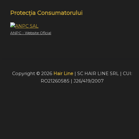
Protecția Consumatorului
ANPC - Website Oficial
Copyright © 2026
Hair Line
| SC HAIR LINE SRL | CUI:
RO21260585 | J26/419/2007
Acest website foloseste cookie-uri pentru a furniza
vizitatorilor o experiență mult mai bună de navigare. În cazu
în care alegeți să continuați să utilizați website-ul nostru,