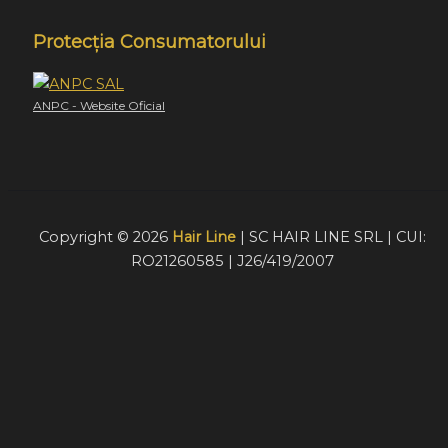
Protecția Consumatorului
ANPC - Website Oficial
Copyright © 2026
Hair Line
| SC HAIR LINE SRL | CUI:
RO21260585 | J26/419/2007
Acest website foloseste cookie-uri pentru a furniza
vizitatorilor o experiență mult mai bună de navigare. În cazu
în care alegeți să continuați să utilizați website-ul nostru,