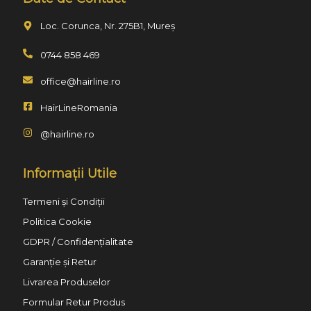
Loc. Corunca, Nr. 275B1, Mureș
0744 858 469
office@hairline.ro
HairLineRomania
@hairline.ro
Informații Utile
Termeni și Condiții
Politica Cookie
GDPR / Confidențialitate
Garanție și Retur
Livrarea Produselor
Formular Retur Produs