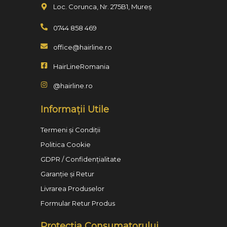
Loc. Corunca, Nr. 275B1, Mureș
0744 858 469
office@hairline.ro
HairLineRomania
@hairline.ro
Informații Utile
Termeni și Condiții
Politica Cookie
GDPR / Confidențialitate
Garanție și Retur
Livrarea Produselor
Formular Retur Produs
Protecția Consumatorului