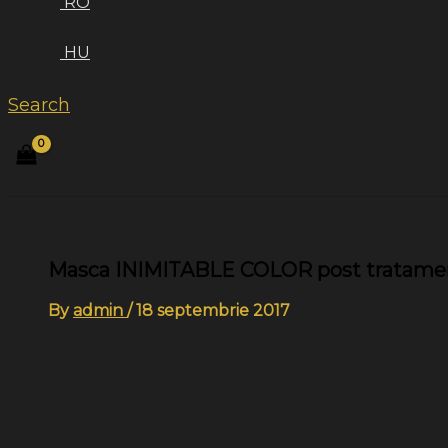
RO
HU
Search
Masca INIMITABLE COLOR post tratamen
By
admin
/
18 septembrie 2017