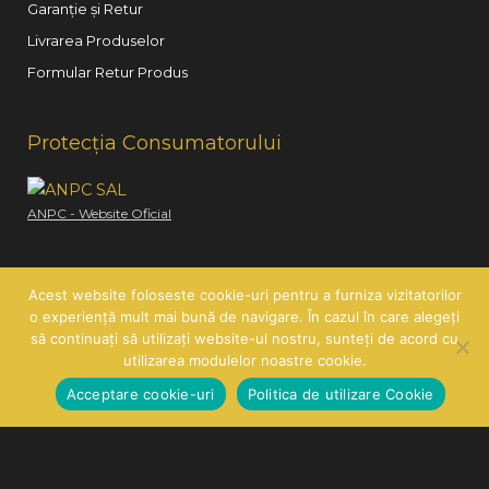
Garanție și Retur
Livrarea Produselor
Formular Retur Produs
Protecția Consumatorului
ANPC - Website Oficial
Acest website foloseste cookie-uri pentru a furniza vizitatorilor
o experiență mult mai bună de navigare. În cazul în care alegeți
să continuați să utilizați website-ul nostru, sunteți de acord cu
Copyright © 2026
Hair Line
| SC HAIR LINE SRL | CUI:
utilizarea modulelor noastre cookie.
RO21260585 | J26/419/2007
Acceptare cookie-uri
Politica de utilizare Cookie