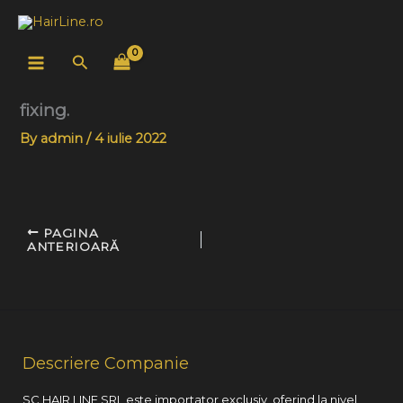
Skip
to
content
Search
fixing.
By
admin
/
4 iulie 2022
PAGINA
ANTERIOARĂ
Descriere Companie
SC HAIR LINE SRL este importator exclusiv, oferind la nivel