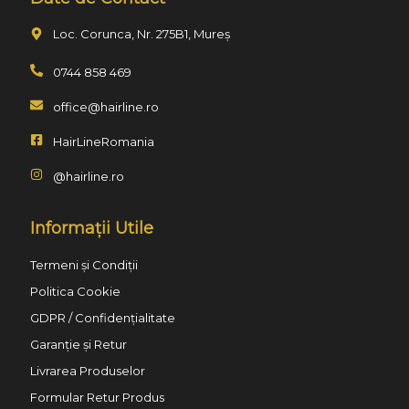
Loc. Corunca, Nr. 275B1, Mureș
0744 858 469
office@hairline.ro
HairLineRomania
@hairline.ro
Informații Utile
Termeni și Condiții
Politica Cookie
GDPR / Confidențialitate
Garanție și Retur
Livrarea Produselor
Formular Retur Produs