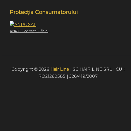
Protecția Consumatorului
ANPC - Website Oficial
Copyright © 2026
Hair Line
| SC HAIR LINE SRL | CUI:
RO21260585 | J26/419/2007
Acest website foloseste cookie-uri pentru a furniza
vizitatorilor o experiență mult mai bună de navigare. În cazu
în care alegeți să continuați să utilizați website-ul nostru,