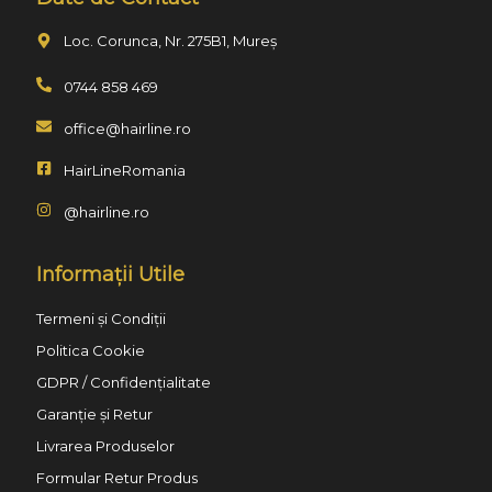
Loc. Corunca, Nr. 275B1, Mureș
0744 858 469
office@hairline.ro
HairLineRomania
@hairline.ro
Informații Utile
Termeni și Condiții
Politica Cookie
GDPR / Confidențialitate
Garanție și Retur
Livrarea Produselor
Formular Retur Produs