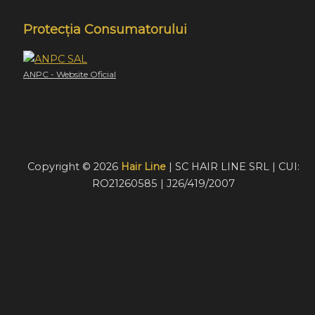
Protecția Consumatorului
ANPC - Website Oficial
Copyright © 2026
Hair Line
| SC HAIR LINE SRL | CUI:
RO21260585 | J26/419/2007
Acest website foloseste cookie-uri pentru a furniza
vizitatorilor o experiență mult mai bună de navigare. În cazu
în care alegeți să continuați să utilizați website-ul nostru,