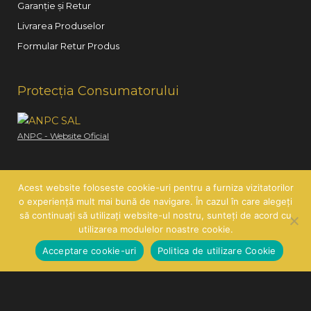
Garanție și Retur
Livrarea Produselor
Formular Retur Produs
Protecția Consumatorului
ANPC - Website Oficial
Acest website foloseste cookie-uri pentru a furniza vizitatorilor
o experiență mult mai bună de navigare. În cazul în care alegeți
să continuați să utilizați website-ul nostru, sunteți de acord cu
Copyright © 2026
Hair Line
| SC HAIR LINE SRL | CUI:
utilizarea modulelor noastre cookie.
RO21260585 | J26/419/2007
Acceptare cookie-uri
Politica de utilizare Cookie