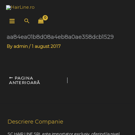
Skip
to
content
Search
aa84ea01b8d08a4eb8a0ae358dcb1529
By
admin
/
1 august 2017
PAGINA
ANTERIOARĂ
Descriere Companie
SC HAIR LINE SRL este importator exclusiv, oferind la nivel