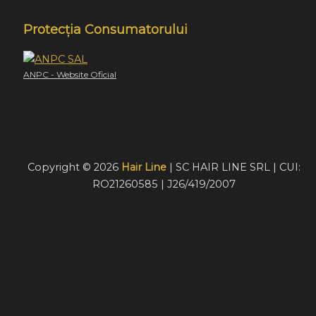
Protecția Consumatorului
ANPC - Website Oficial
Copyright © 2026
Hair Line
| SC HAIR LINE SRL | CUI:
RO21260585 | J26/419/2007
Acest website foloseste cookie-uri pentru a furniza
vizitatorilor o experiență mult mai bună de navigare. În cazu
în care alegeți să continuați să utilizați website-ul nostru,