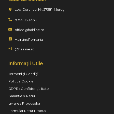
Loc. Corunca, Nr. 275B1, Mureș
0744 858 469
office@hairline.ro
HairLineRomania
@hairline.ro
Informații Utile
Termeni și Condiții
Politica Cookie
GDPR / Confidențialitate
Garanție și Retur
Livrarea Produselor
Formular Retur Produs