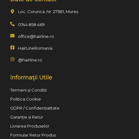
Loc. Corunca, Nr. 275B1, Mureș
0744 858 469
office@hairline.ro
HairLineRomania
@hairline.ro
Informații Utile
Termeni și Condiții
Politica Cookie
GDPR / Confidențialitate
Garanție și Retur
Livrarea Produselor
Formular Retur Produs