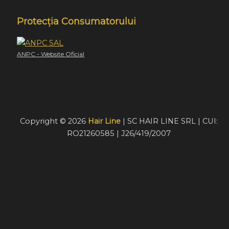
Protecția Consumatorului
ANPC - Website Oficial
Copyright © 2026
Hair Line
| SC HAIR LINE SRL | CUI:
RO21260585 | J26/419/2007
Acest website foloseste cookie-uri pentru a furniza
vizitatorilor o experiență mult mai bună de navigare. În cazu
în care alegeți să continuați să utilizați website-ul nostru,