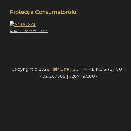
Protecția Consumatorului
ANPC - Website Oficial
Copyright © 2026
Hair Line
| SC HAIR LINE SRL | CUI:
RO21260585 | J26/419/2007
Acest website foloseste cookie-uri pentru a furniza
vizitatorilor o experiență mult mai bună de navigare. În cazu
în care alegeți să continuați să utilizați website-ul nostru,