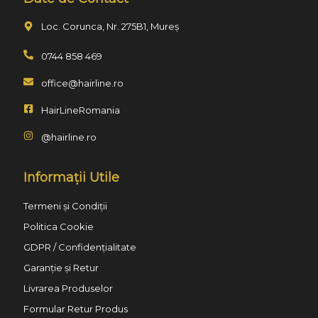
Loc. Corunca, Nr. 275B1, Mureș
0744 858 469
office@hairline.ro
HairLineRomania
@hairline.ro
Informații Utile
Termeni și Condiții
Politica Cookie
GDPR / Confidențialitate
Garanție și Retur
Livrarea Produselor
Formular Retur Produs