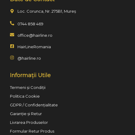
Loc. Corunca, Nr. 275B1, Mureș
0744 858 469
office@hairline.ro
HairLineRomania
@hairline.ro
Informații Utile
Termeni și Condiții
Politica Cookie
GDPR / Confidențialitate
Garanție și Retur
Livrarea Produselor
Formular Retur Produs