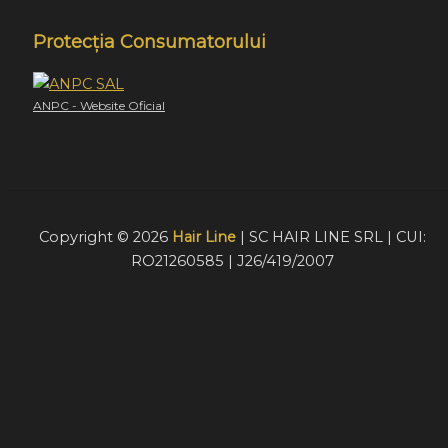
Protecția Consumatorului
ANPC - Website Oficial
Copyright © 2026
Hair Line
| SC HAIR LINE SRL | CUI:
RO21260585 | J26/419/2007
Acest website foloseste cookie-uri pentru a furniza
vizitatorilor o experiență mult mai bună de navigare. În cazu
în care alegeți să continuați să utilizați website-ul nostru,