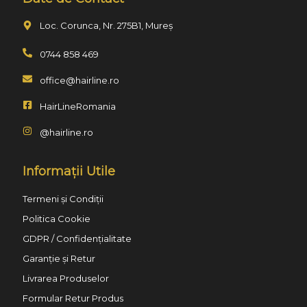
Loc. Corunca, Nr. 275B1, Mureș
0744 858 469
office@hairline.ro
HairLineRomania
@hairline.ro
Informații Utile
Termeni și Condiții
Politica Cookie
GDPR / Confidențialitate
Garanție și Retur
Livrarea Produselor
Formular Retur Produs