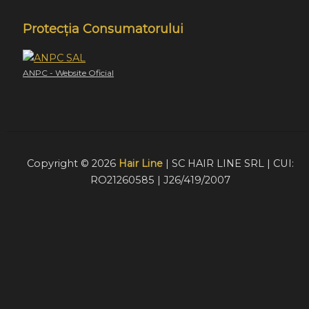
Protecția Consumatorului
ANPC - Website Oficial
Copyright © 2026
Hair Line
| SC HAIR LINE SRL | CUI:
RO21260585 | J26/419/2007
Acest website foloseste cookie-uri pentru a furniza
vizitatorilor o experiență mult mai bună de navigare. În cazu
în care alegeți să continuați să utilizați website-ul nostru,