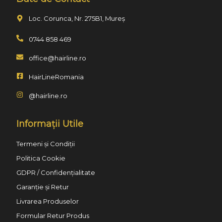
Loc. Corunca, Nr. 275B1, Mureș
0744 858 469
office@hairline.ro
HairLineRomania
@hairline.ro
Informații Utile
Termeni și Condiții
Politica Cookie
GDPR / Confidențialitate
Garanție și Retur
Livrarea Produselor
Formular Retur Produs