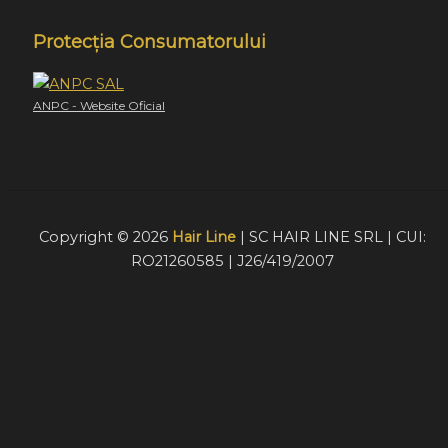
Protecția Consumatorului
ANPC - Website Oficial
Copyright © 2026
Hair Line
| SC HAIR LINE SRL | CUI:
RO21260585 | J26/419/2007
Acest website foloseste cookie-uri pentru a furniza
vizitatorilor o experiență mult mai bună de navigare. În cazu
în care alegeți să continuați să utilizați website-ul nostru,