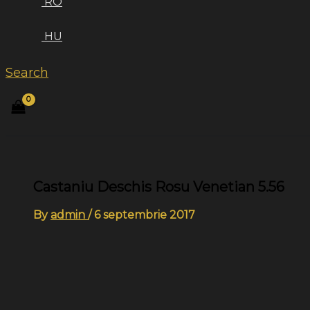
RO
HU
Search
Castaniu Deschis Rosu Venetian 5.56
By
admin
/
6 septembrie 2017