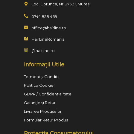
Loc. Corunca, Nr. 275B1, Mureș
0744 858 469
office@hairline.ro
HairLineRomania
@hairline.ro
Informații Utile
Termeni și Condiții
Politica Cookie
GDPR / Confidențialitate
Garanție și Retur
Livrarea Produselor
Formular Retur Produs
Protecția Consumatorului