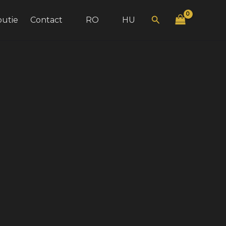
Search
butie
Contact
RO
HU