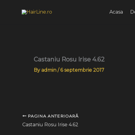
Skip
to
Acasa
D
content
Castaniu Rosu Irise 4.62
By
admin
/
6 septembrie 2017
PAGINA ANTERIOARĂ
Castaniu Rosu Irise 4.62