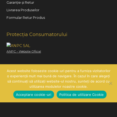
Garanție și Retur
Livrarea Produselor
Formular Retur Produs
Protecția Consumatorului
ANPC - Website Oficial
Acest website foloseste cookie-uri pentru a furniza vizitatorilor
o experiență mult mai bună de navigare. În cazul în care alegeți
să continuați să utilizați website-ul nostru, sunteți de acord cu
Copyright © 2026
Hair Line
| SC HAIR LINE SRL | CUI:
utilizarea modulelor noastre cookie.
RO21260585 | J26/419/2007
Acceptare cookie-uri
Politica de utilizare Cookie