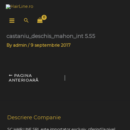
Skip
to
content
Search
castaniu_deschis_mahon_int 5.55
By
admin
/
9 septembrie 2017
PAGINA
ANTERIOARĂ
Descriere Companie
SC HAIR LINE SRL este importator exclusiv, oferind la nivel