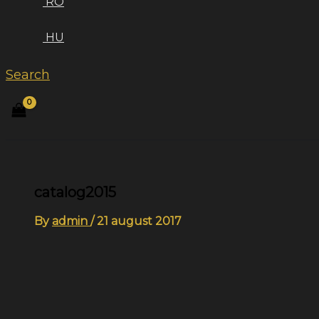
RO
HU
Search
catalog2015
By
admin
/
21 august 2017