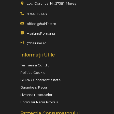
Loc. Corunca, Nr. 275B1, Mureș
0744 858 469
office@hairline.ro
HairLineRomania
@hairline.ro
Informații Utile
Termeni și Condiții
Politica Cookie
GDPR / Confidențialitate
Garanție și Retur
Livrarea Produselor
Formular Retur Produs
Protecția Consumatorului