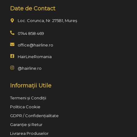
Date de Contact
Loc. Corunca, Nr. 275B1, Mureș
0744 858 469
office@hairline.ro
HairLineRomania
@hairline.ro
Informații Utile
Termeni și Condiții
Politica Cookie
GDPR / Confidențialitate
Garanție și Retur
Livrarea Produselor