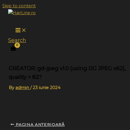
Skip to content
Search
CREATOR: gd-jpeg v1.0 (using IJG JPEG v62),
quality = 82?
By
admin
/
23 iunie 2024
PAGINA ANTERIOARĂ