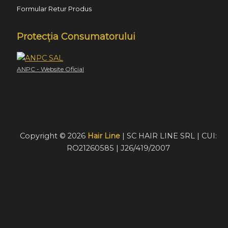
Formular Retur Produs
Protecția Consumatorului
ANPC - Website Oficial
Copyright © 2026
Hair Line
| SC HAIR LINE SRL | CUI:
RO21260585 | J26/419/2007
Acest website foloseste cookie-uri pentru a furniza
vizitatorilor o experiență mult mai bună de navigare. În cazu