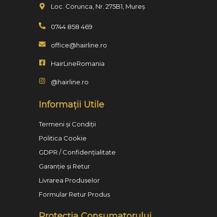
Loc. Corunca, Nr. 275B1, Mureș
0744 858 469
office@hairline.ro
HairLineRomania
@hairline.ro
Informații Utile
Termeni și Condiții
Politica Cookie
GDPR / Confidențialitate
Garanție și Retur
Livrarea Produselor
Formular Retur Produs
Protecția Consumatorului