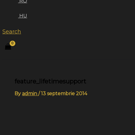
RO
HU
Search
feature_lifetimesupport
By
admin
/
13 septembrie 2014