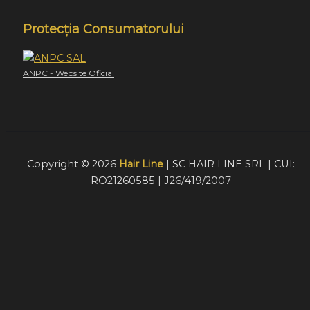
Protecția Consumatorului
ANPC - Website Oficial
Copyright © 2026
Hair Line
| SC HAIR LINE SRL | CUI:
RO21260585 | J26/419/2007
Acest website foloseste cookie-uri pentru a furniza
vizitatorilor o experiență mult mai bună de navigare. În cazu
în care alegeți să continuați să utilizați website-ul nostru,