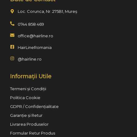
Loc. Corunca, Nr. 275B1, Mureș
0744 858 469
office@hairline.ro
HairLineRomania
@hairline.ro
Informații Utile
Termeni și Condiții
Politica Cookie
GDPR / Confidențialitate
Garanție și Retur
Livrarea Produselor
Formular Retur Produs